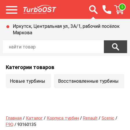
Открыть строку п
0
Открыть меню
Иркутск, Центральная ул., 3А/1, рабочий посёлок
Маркова
Категории товаров
Новые турбины
Восстановленные турбины
Главная
/
Каталог
/
Корпуса турбин
/
Renault
/
Scenic
/
F9Q
/ 93160135