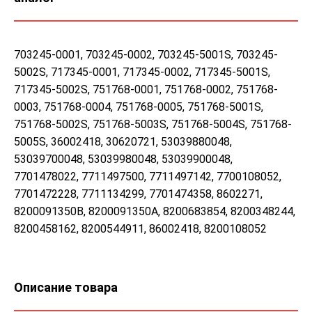
703245-0001, 703245-0002, 703245-5001S, 703245-
5002S, 717345-0001, 717345-0002, 717345-5001S,
717345-5002S, 751768-0001, 751768-0002, 751768-
0003, 751768-0004, 751768-0005, 751768-5001S,
751768-5002S, 751768-5003S, 751768-5004S, 751768-
5005S, 36002418, 30620721, 53039880048,
53039700048, 53039980048, 53039900048,
7701478022, 7711497500, 7711497142, 7700108052,
7701472228, 7711134299, 7701474358, 8602271,
8200091350B, 8200091350A, 8200683854, 8200348244,
8200458162, 8200544911, 86002418, 8200108052
Описание товара