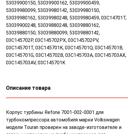
53039900150, 53039900162, 53039900459,
53039980099, 53039980142, 53039980150,
53039980162, 53039980248, 53039980459, 03C14701T,
53039900248, 53039880248, 53039880162,
53039880150, 53039880099, 53039880142,
03C145702P, 03C145702PX, 03C145702PV,
03C145701T, 03C145701K, 03C145701Q, 03C145701B,
03C145701G, 03C145702B, 03C145703A, 03C145703AX,
03C145703AV, 03C145701K
Описание товара
Корпус турбины Refone 7001-002-0001 для
турбокомпрессора автомобиля марки Volkswagen
модели Touran проверен на заводе-изготовителе и