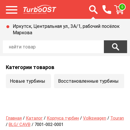
Открыть строку п
0
Открыть меню
Иркутск, Центральная ул., 3А/1, рабочий посёлок
Маркова
Категории товаров
Новые турбины
Восстановленные турбины
Главная
/
Каталог
/
Корпуса турбин
/
Volkswagen
/
Touran
/
BLG/ CAVB
/ 7001-002-0001