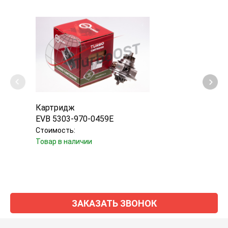
Картридж
Турб
EVB 5303-970-0459E
Borg
Стоимость:
Стоим
Товар в наличии
Уточн
ЗАКАЗАТЬ ЗВОНОК