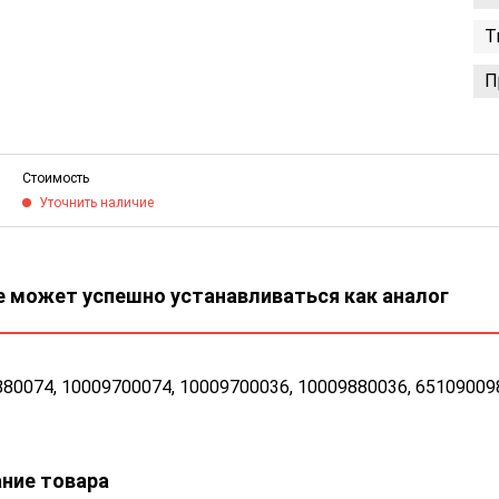
Т
П
Стоимость
Уточнить наличие
 может успешно устанавливаться как аналог
80074, 10009700074, 10009700036, 10009880036, 65109009
ние товара