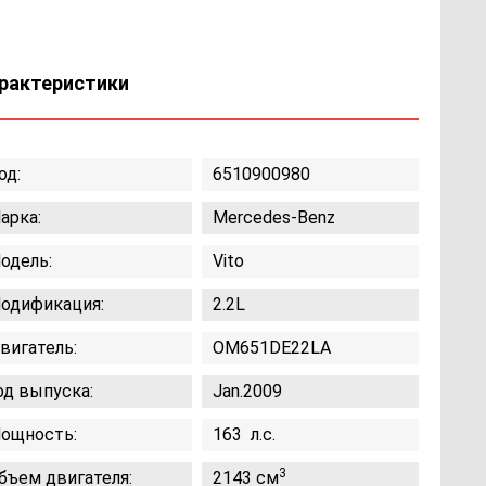
рактеристики
од:
6510900980
арка:
Mercedes-Benz
одель:
Vito
одификация:
2.2L
вигатель:
OM651DE22LA
од выпуска:
Jan.2009
ощность:
163 л.с.
3
бъем двигателя:
2143 см