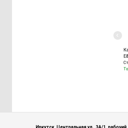
К
E
Ст
То
Иркутск, Центральная ул., 3А/1, рабочи