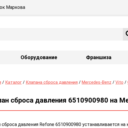
ёлок Маркова
Оборудование
Франшиза
я
/
Каталог
/
Клапана сброса давления
/
Mercedes-Benz
/
Vito
/
ан сброса давления 6510900980 на Mer
 сброса давления Refone 6510900980 устанавливается на 