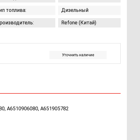
ип топлива:
Дизельный
роизводитель:
Refone (Китай)
Уточнить наличие
80, A6510906080, A651905782