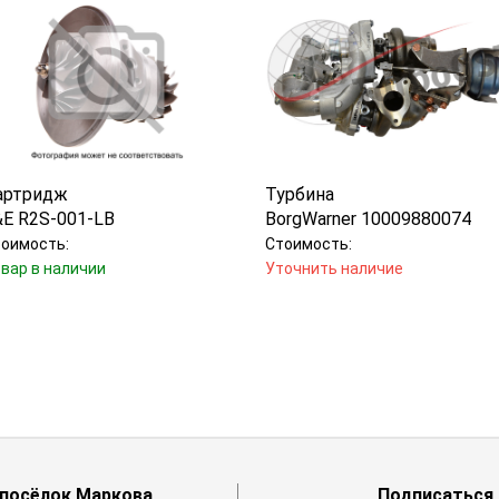
артридж
Турбина
&E R2S-001-LB
BorgWarner 10009880074
оимость:
Стоимость:
вар в наличии
Уточнить наличие
й посёлок Маркова
Подписаться 