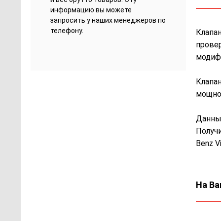
информацию вы можете
запросить у наших менеджеров по
телефону.
Клапан
провер
модифи
Клапан
мощнос
Данный
Получи
Benz V
На Ва