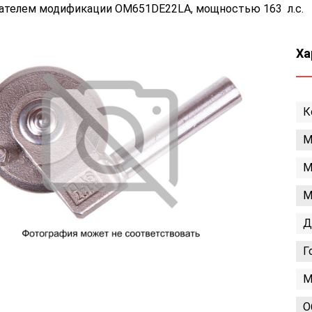
гателем модификации OM651DE22LA, мощностью 163 л.с.
Ха
К
М
М
М
Д
Г
М
О