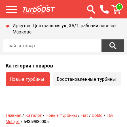
Открыть строку п
0
Открыть меню
Иркутск, Центральная ул., 3А/1, рабочий посёлок
Маркова
Категории товаров
Новые турбины
Восстановленные турбины
Главная
/
Каталог
/
Новые турбины
/
Fiat
/
Doblo
/
16v
Multijet
/ 54359880005