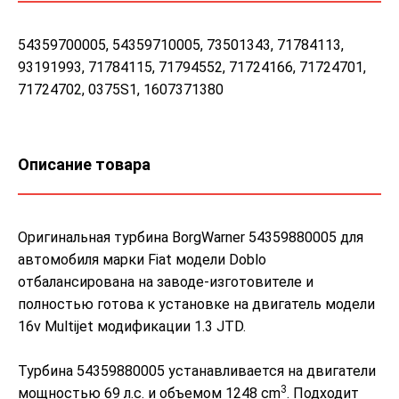
54359700005, 54359710005, 73501343, 71784113,
93191993, 71784115, 71794552, 71724166, 71724701,
71724702, 0375S1, 1607371380
Описание товара
Оригинальная турбина BorgWarner 54359880005 для
автомобиля марки Fiat модели Doblo
отбалансирована на заводе-изготовителе и
полностью готова к установке на двигатель модели
16v Multijet модификации 1.3 JTD.
Турбина 54359880005 устанавливается на двигатели
3
мощностью 69 л.с. и объемом 1248 cm
. Подходит