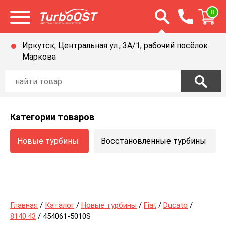
Открыть строку п
0
Открыть меню
Иркутск, Центральная ул., 3А/1, рабочий посёлок
Маркова
Категории товаров
Новые турбины
Восстановленные турбины
Главная
/
Каталог
/
Новые турбины
/
Fiat
/
Ducato
/
8140.43
/ 454061-5010S