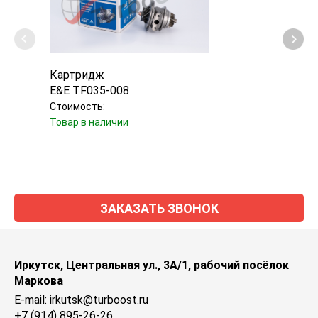
Картридж
Карт
E&E TF035-008
Jron
Стоимость:
Стоим
Товар в наличии
Уточн
ЗАКАЗАТЬ ЗВОНОК
Иркутск, Центральная ул., 3А/1, рабочий посёлок
Маркова
E-mail: irkutsk@turboost.ru
+7 (914) 895-26-26