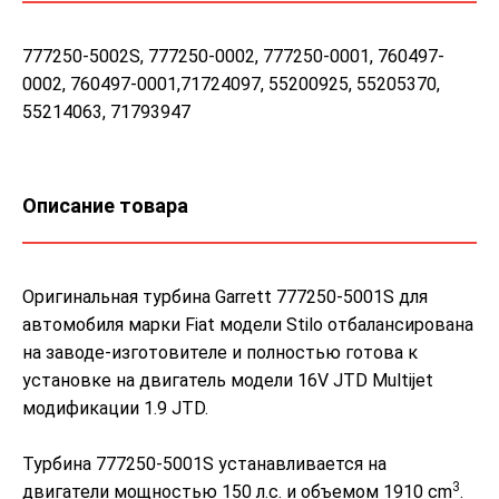
777250-5002S, 777250-0002, 777250-0001, 760497-
0002, 760497-0001,71724097, 55200925, 55205370,
55214063, 71793947
Описание товара
Оригинальная турбина Garrett 777250-5001S для
автомобиля марки Fiat модели Stilo отбалансирована
на заводе-изготовителе и полностью готова к
установке на двигатель модели 16V JTD Multijet
модификации 1.9 JTD.
Турбина 777250-5001S устанавливается на
3
двигатели мощностью 150 л.с. и объемом 1910 cm
.