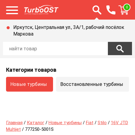
Открыть строку п
0
Открыть меню
Иркутск, Центральная ул., 3А/1, рабочий посёлок
Маркова
Категории товаров
Новые турбины
Восстановленные турбины
Главная
/
Каталог
/
Новые турбины
/
Fiat
/
Stilo
/
16V JTD
Multijet
/ 777250-5001S