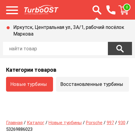
Открыть строку п
0
Открыть меню
Иркутск, Центральная ул., 3А/1, рабочий посёлок
Маркова
Категории товаров
Новые турбины
Восстановленные турбины
Главная
/
Каталог
/
Новые турбины
/
Porsche
/
997
/
930
/
53269886023