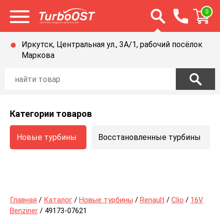
Открыть строку п
0
Открыть меню
Иркутск, Центральная ул., 3А/1, рабочий посёлок
Маркова
Категории товаров
Новые турбины
Восстановленные турбины
Главная
/
Каталог
/
Новые турбины
/
Renault
/
Clio
/
16V
Benziner
/ 49173-07621