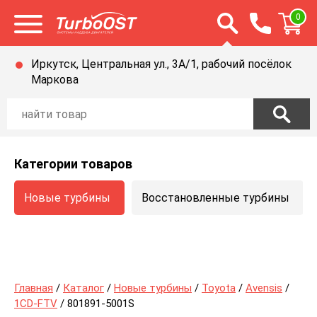
Открыть строку п
0
Открыть меню
Иркутск, Центральная ул., 3А/1, рабочий посёлок
Маркова
Категории товаров
Новые турбины
Восстановленные турбины
Главная
/
Каталог
/
Новые турбины
/
Toyota
/
Avensis
/
1CD-FTV
/ 801891-5001S