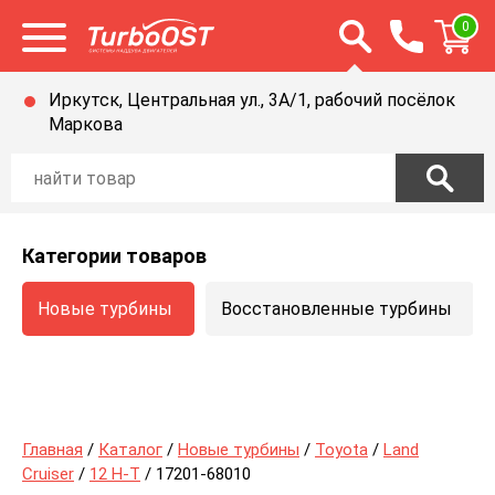
Открыть строку п
0
Открыть меню
Иркутск, Центральная ул., 3А/1, рабочий посёлок
Маркова
Категории товаров
Новые турбины
Восстановленные турбины
Главная
/
Каталог
/
Новые турбины
/
Toyota
/
Land
Cruiser
/
12 H-T
/ 17201-68010