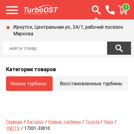
Открыть строку п
0
Открыть меню
Иркутск, Центральная ул., 3А/1, рабочий посёлок
Маркова
Категории товаров
Новые турбины
Восстановленные турбины
Главная
/
Каталог
/
Новые турбины
/
Toyota
/
Yaris
/
1NDTV
/ 17201-33010