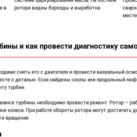
системе циркулирования масла. На постели
Проис
а в
ротора видны борозды и выработка.
сварк
месте
бины и как провести диагностику сам
одимо снять его с двигателя и провести визуальный осмо
сте с деталью. Если найдены сколы или продольный люфт
ту турбин.
балансе турбины необходимо провести ремонт. Ротор — ра
е колеса. При работе обороты ротора могут достигать д
ти вращения.
а