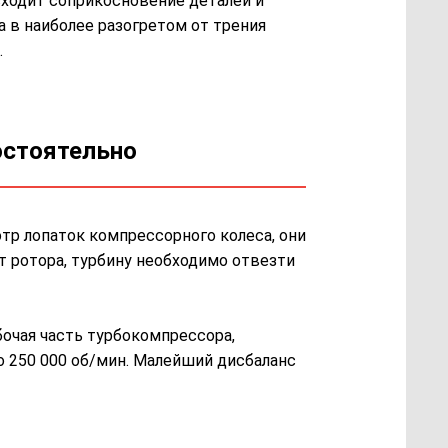
ходит соприкосновение деталей и
а в наиболее разогретом от трения
.
остоятельно
тр лопаток компрессорного колеса, они
 ротора, турбину необходимо отвезти
бочая часть турбокомпрессора,
о 250 000 об/мин. Малейший дисбаланс