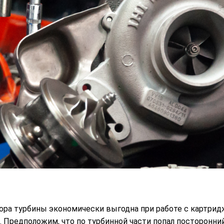
ора турбины экономически выгодна при работе с картрид
 Предположим, что по турбинной части попал посторонний