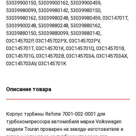
53039900150, 53039900162, 53039900459,
53039980099, 53039980142, 53039980150,
53039980162, 53039980248, 53039980459, 03C14701T,
53039900248, 53039880248, 53039880162,
53039880150, 53039880099, 53039880142,
03C145702P, 03C145702PX, 03C145702PV,
03C145701T, 03C145701K, 03C145701Q, 03C145701B,
03C145701G, 03C145702B, 03C145703A, 03C145703AX,
03C145703AV, 03C145701K
Описание товара
Корпус турбины Refone 7001-002-0001 для
турбокомпрессора автомобиля марки Volkswagen
модели Touran проверен на заводе-изготовителе и