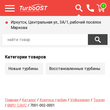
Открыть строку п
0
Открыть меню
Иркутск, Центральная ул., 3А/1, рабочий посёлок
Маркова
Категории товаров
Новые турбины
Восстановленные турбины
Главная
/
Каталог
/
Корпуса турбин
/
Volkswagen
/
Touran
/
BMY/ CAVC
/ 7001-002-0001