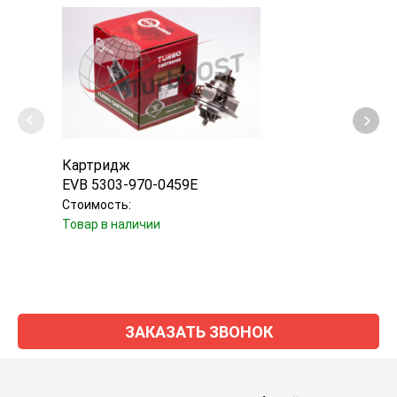
Картридж
Турб
EVB 5303-970-0459E
Borg
Стоимость:
Стоим
Товар в наличии
Уточн
ЗАКАЗАТЬ ЗВОНОК